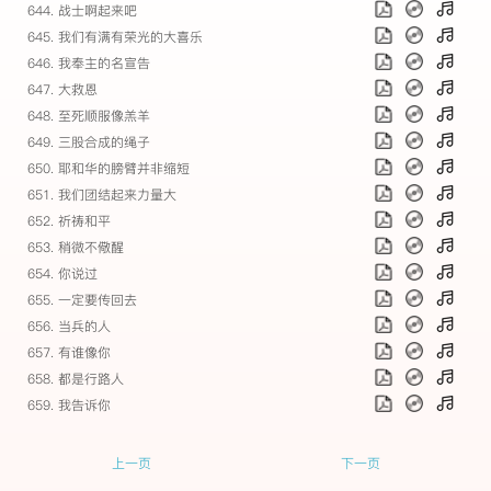
644. 战士啊起来吧
645. 我们有满有荣光的大喜乐
646. 我奉主的名宣告
647. 大救恩
648. 至死顺服像羔羊
649. 三股合成的绳子
650. 耶和华的膀臂并非缩短
651. 我们团结起来力量大
652. 祈祷和平
653. 稍微不儆醒
654. 你说过
655. 一定要传回去
656. 当兵的人
657. 有谁像你
658. 都是行路人
659. 我告诉你
上一页
下一页