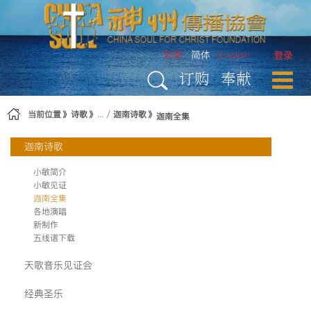
跳转到内容
繁體
简体
English
登录
订购
奉献
当前位置
诗歌
迦南诗歌
迦南全集
迦南诗歌
小敏简介
小敏见证
迦南全集
各地演唱
新制作
五线谱下载
天歌音乐见证会
经典圣乐