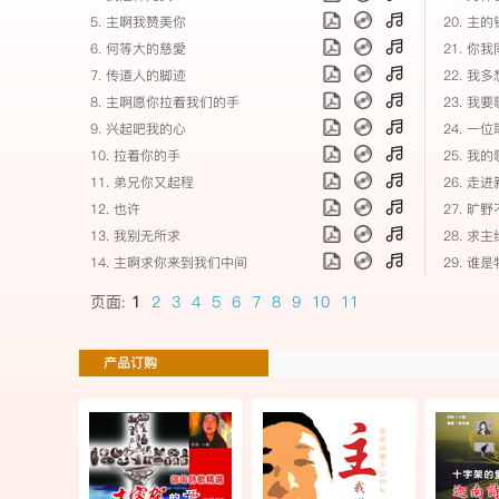
5. 主啊我赞美你
20. 主
6. 何等大的慈愛
21. 你
7. 传道人的脚迹
22. 我
8. 主啊愿你拉着我们的手
23. 我
9. 兴起吧我的心
24. 一
10. 拉着你的手
25. 我的
11. 弟兄你又起程
26. 走
12. 也许
27. 旷
13. 我别无所求
28. 求
14. 主啊求你来到我们中间
29. 谁
页面:
1
2
3
4
5
6
7
8
9
10
11
产品订购