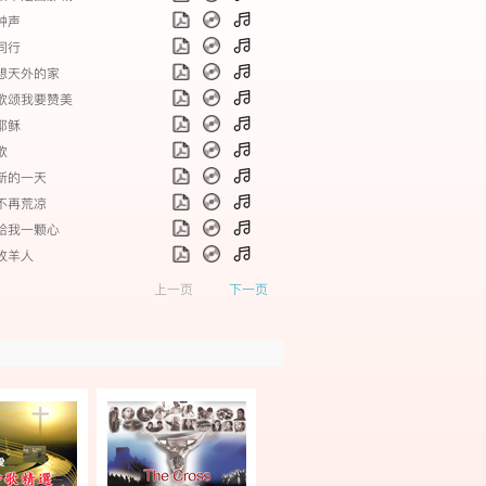
的钟声
我同行
多想天外的家
要歌颂我要赞美
位耶稣
歌
进新的一天
野不再荒凉
主给我一颗心
是牧羊人
上一页
下一页