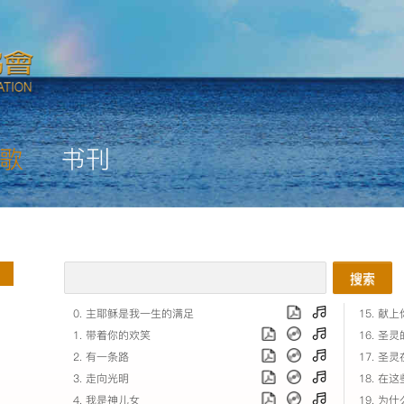
歌
书刊
搜索
0. 主耶稣是我一生的满足
15. 献
1. 带着你的欢笑
16. 圣
2. 有一条路
17. 圣
3. 走向光明
18. 在
4. 我是神儿女
19. 为