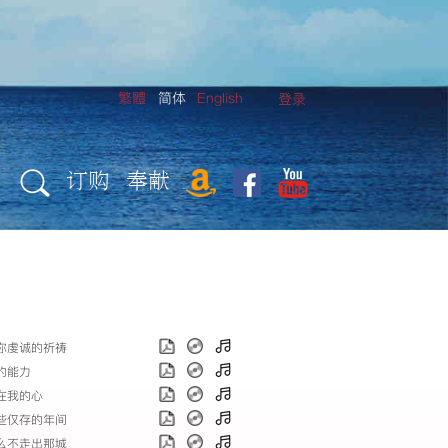
繁體
简体
English
登录
订购
奉献
上你虔诚的祈祷
灵的能力
灵在我的心
这些仅存的年间
什么不走出那城