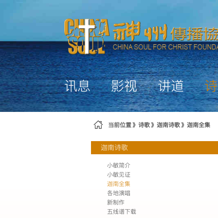
跳转到内容
讯息
影视
讲道
诗
当前位置
诗歌
迦南诗歌
迦南全集
迦南诗歌
小敏简介
小敏见证
迦南全集
各地演唱
新制作
五线谱下载