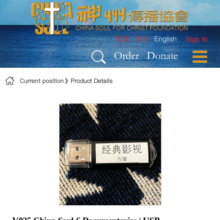
Skip to Content
繁體
简体
English
Sign In
Order
Donate
Current position
Product Details