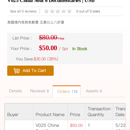
V025 China Soul 6 Documentaries | USB
See all 0 reviews
0 out of 5 stars
美國境內免稅免郵費 五套以上八折優
$80.00
List Price :
/ Set
$50.00
Your Price :
/ Set
In Stock
You Save
$30.00 (
38%
)
Add To Cart
Details
Reviews
Assets
0
Orders
0
176
Transaction
Transa
Buyer
Product Name
Price
Quantity
Date
V025 China
1
5/22/
$50.00