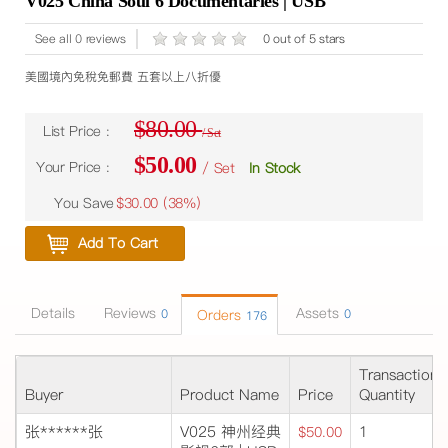
V025 China Soul 6 Documentaries | USB
See all 0 reviews
0 out of 5 stars
美國境內免稅免郵費 五套以上八折優
$80.00
List Price :
/ Set
$50.00
Your Price :
/ Set
In Stock
You Save
$30.00 (
38%
)
Add To Cart
Details
Reviews
Assets
0
Orders
0
176
Transaction
Buyer
Product Name
Price
Quantity
张******张
V025 神州经典
1
$50.00