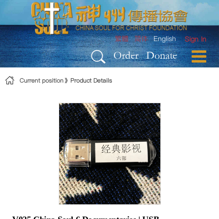
Skip to Content
繁體
简体
English
Sign In
Order
Donate
Current position
Product Details