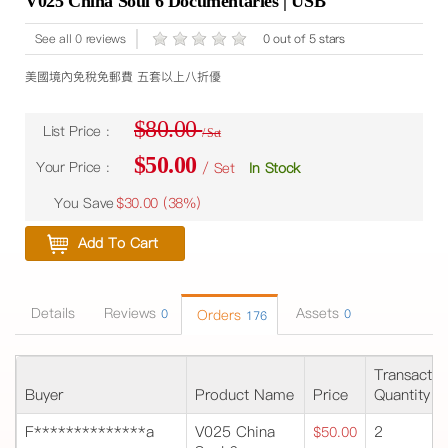
V025 China Soul 6 Documentaries | USB
See all 0 reviews
0 out of 5 stars
美國境內免稅免郵費 五套以上八折優
$80.00
List Price :
/ Set
$50.00
Your Price :
/ Set
In Stock
You Save
$30.00 (
38%
)
Add To Cart
Details
Reviews
Assets
0
Orders
0
176
Transactio
Buyer
Product Name
Price
Quantity
F**************a
V025 China
2
$50.00