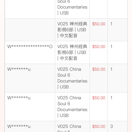
Soul 6
Documentaries
| USB
V025 神州經典
1
$50.00
影視6部 | USB
| 中文配音
W****************O
V025 神州經典
1
$50.00
影視6部 | USB
| 中文配音
W*******u
V025 China
1
$50.00
Soul 6
Documentaries
| USB
W*******u
V025 China
1
$50.00
Soul 6
Documentaries
| USB
W*******u
V025 China
3
$50.00