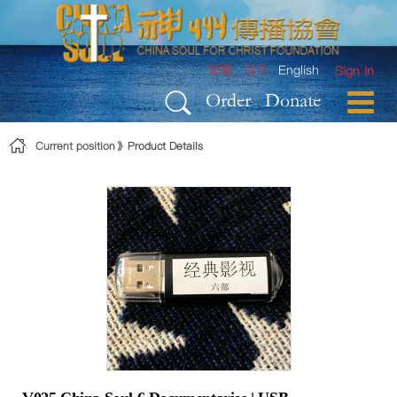
Skip to Content
繁體
简体
English
Sign In
Order
Donate
Current position
Product Details