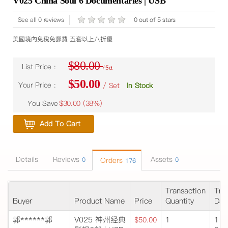
V025 China Soul 6 Documentaries | USB
See all 0 reviews
0 out of 5 stars
美國境內免稅免郵費 五套以上八折優
$80.00
List Price :
/ Set
$50.00
Your Price :
/ Set
In Stock
You Save
$30.00 (
38%
)
Add To Cart
Details
Reviews
Assets
0
Orders
0
176
Transaction
Tra
Buyer
Product Name
Price
Quantity
Dat
郭******郭
V025 神州经典
1
11/
$50.00