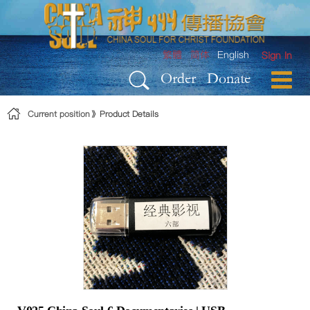
Skip to Content
繁體
简体
English
Sign In
Order
Donate
Current position
Product Details