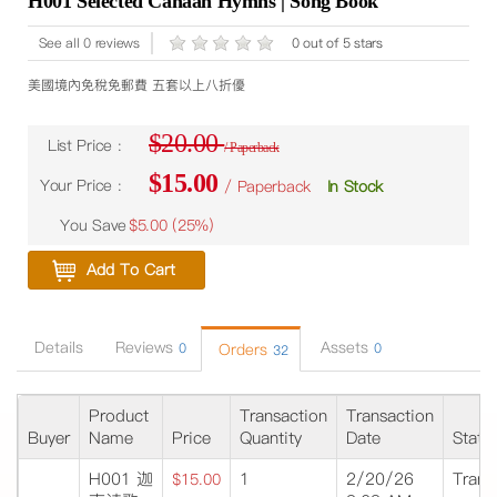
H001 Selected Canaan Hymns | Song Book
See all 0 reviews
0 out of 5 stars
美國境內免稅免郵費 五套以上八折優
$20.00
List Price :
/ Paperback
$15.00
Your Price :
/ Paperback
In Stock
You Save
$5.00 (
25%
)
Add To Cart
Details
Reviews
Assets
0
Orders
0
32
Product
Transaction
Transaction
Buyer
Name
Price
Quantity
Date
Statu
H001 迦
1
2/20/26
Trans
$15.00