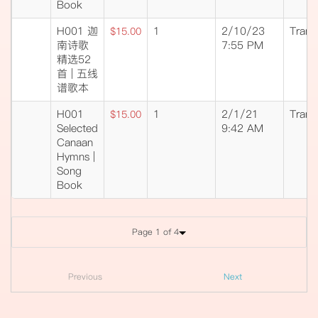
Book
H001 迦
1
2/10/23
Trans
$15.00
南诗歌
7:55 PM
精选52
首 | 五线
谱歌本
H001
1
2/1/21
Trans
$15.00
Selected
9:42 AM
Canaan
Hymns |
Song
Book
Page 1 of 4
Previous
Next