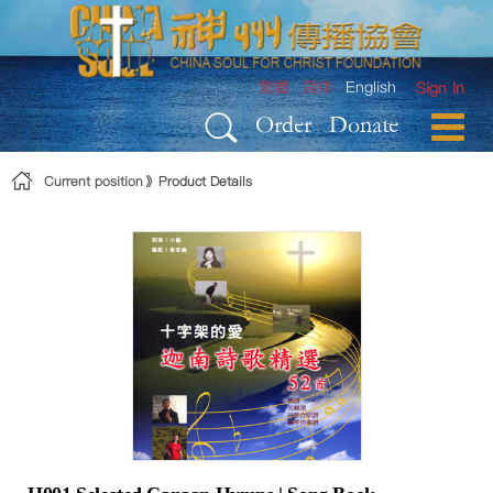
Skip to Content
繁體
简体
English
Sign In
Order
Donate
Current position
Product Details