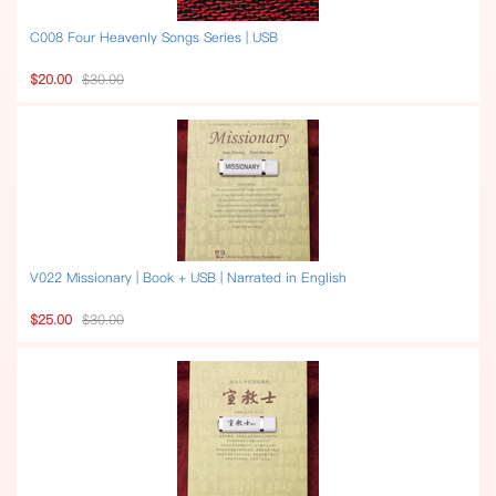
C008 Four Heavenly Songs Series | USB
$20.00
$30.00
V022 Missionary | Book + USB | Narrated in English
$25.00
$30.00