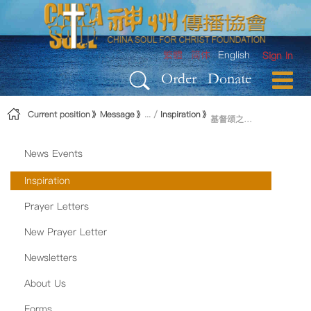
Skip to Content
繁體
简体
English
Sign In
Order
Donate
Current position
Message
Inspiration
基督颂之四：无神论的盲点
News Events
Inspiration
Prayer Letters
New Prayer Letter
Newsletters
About Us
Forms