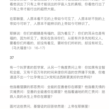
看他说出了只有上帝才能说出的宇宙人生的真相，你看他行出了
只有上帝才能行出的超然大能。
在耶稣里，人原本看不见的上帝如今可见了，人原本听不到的上
帝如今可听了，人原本不能辨识的上帝如今可辨识了。
耶稣说：你们的眼睛是有福的，因为看见了；你们的耳朵也是有
福的，因为听见了。我实在告诉你们，从前有许多先知和义人，
要看你们所看的，却没有看见，要听你们所听的，却没有听见。
（马太福音13：16-17）
37
有一个叫罗素的哲学家，从另一个角度责问上帝：你如果有全智
和全能，又有千百万年的时间来使你所造的世界臻于完善，你难
道造不出一个比孕育出三K党和法西斯更美好的世界吗？
他指着猖獗的邪恶责问：全能的至善者你在哪里？他指着无情的
灾难责问：至善的全能者你在哪里？他指着遍地的死亡责问：拯
救人类的永生上帝你在哪里？
面对这些责问，基督徒的回答依然是：上帝在耶稣里！