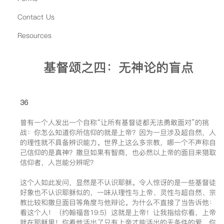
Contact Us
Resources
基督颂之四：无神论的盲点
36
曾有一个人发出一个自称“让所有基督徒都无法勇敢面对”的挑
战：你怎么知道你所信仰的就是上帝？因为一旦涉及超自然，人
的理性就不具备辨识能力。世界上这么多宗教，哪一个不声称自
己信仰的是真神？撒旦如果有智商，也必然以上帝的面目来猎取
信仰者，人岂能分辨呢？
这个人如此发问，显然是不认识耶稣。令人惊讶的是一些基督徒
好象也不认识耶稣似的，一味从理性与上帝、灵性与超自然、宗
教比较和撒旦面目等角度与他辩论。为什么不直接了当告诉他：
看这个人！（约翰福音19:5）这就是上帝！让我指给你看，上帝
就在耶稣里！你看他活出了只有上帝才能活出的无条件的爱，你