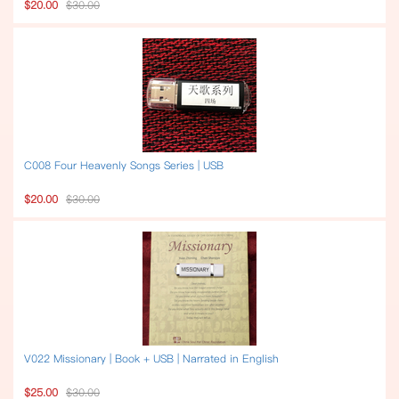
$20.00
$30.00
C008 Four Heavenly Songs Series | USB
$20.00
$30.00
V022 Missionary | Book + USB | Narrated in English
$25.00
$30.00