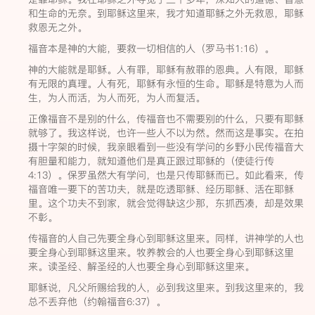
和生命的无奈。到耶稣这里来，我才知道耶稣之外无救恩，耶稣
救恩无之外。
福音本是神的大能，要救一切相信的人（罗马书1:16）。
神的大能就是耶稣。人有罪，耶稣有赦罪的恩典。人有限，耶稣
有无限的真理。人有死，耶稣有永恒的生命。耶稣是特意为人而
生，为人而活，为人而死，为人而复活。
正像福音不是别的什么，传福音也不需要别的什么，只要有耶稣
就够了。我这样说，也许一些人不以为然。然而这是事实。在拍
摄十字架的时候，我亲眼看到一些没有学问的乡野小民传福音大
有胆量和能力，就知道他们是真正跟过耶稣的（使徒行传
4:13）。保罗虽然大有学问，也是只传耶稣而已。如此看来，传
福音唯一要下的苦功夫，就是吃透耶稣、经历耶稣、活在耶稣
里。这个功夫不到家，就会觉得缺这少那，东抓西凑，却是效果
不彰。
传福音的人自己先要全身心到耶稣这里来。同样，讲神学的人也
要全身心到耶稣这里来。牧养教会的人也要全身心到耶稣这里
来。读圣经、解圣经的人也要全身心到耶稣这里来。
耶稣说，凡父所赐给我的人，必到我这里来。到我这里来的，我
总不丢弃他（约翰福音6:37）。