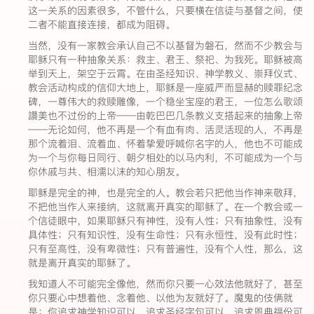
这一关系的因素很多，不管什么，只要横在信徒与基督之间，使
二者不能直接连接，都成为阻碍。
当然，没有一家教会承认自己不以基督为磐石，然而不少教会与
耶稣只有一种抽象关系：救主、君王、祭祀、为我死。耶稣被高
举到天上，架空于云霄。在由圣经知识、神学教义、崇拜仪式、
教会活动构成的信仰大地上，耶稣是一座威严而显赫的赎罪纪念
碑，一尊伟大的救赎雕像，一个稳坐宝座的君王，一位怎么歌颂
讚美也不过份的上帝——由乾巴巴几条教义支搭起来的抽象上帝
——无论如何，他不再是一个有血有肉、活灵活现的人，不再是
那个流着泪、流着血、怀着挚爱呼喊你名字的人，他也不可能成
为一个与你每日同行、朝夕相处的以马内利，不可能成为一个与
你休戚与共、相濡以沫的知心朋友。
耶稣是完全的神，也是完全的人。教会若只把他当作神来敬拜，
不把他当作人来接纳，这就离开真实的耶稣了。在一个教会或一
个信徒眼中，如果耶稣只有神性，没有人性；只有抽象性，没有
具体性；只有知识性，没有生命性；只有永恒性，没有此时性；
只有至高性，没有卑微性；只有普遍性，没有个人性，那么，这
就是离开真实的耶稣了。
我知道人不可能完全像他，然而你只要一心效法他就好了，甚至
你只要心中想着他、念着他、以他为友就好了。魔鬼的伎俩就
是：你追求神学知识可以，追求圣经字句可以，追求恩典福份可