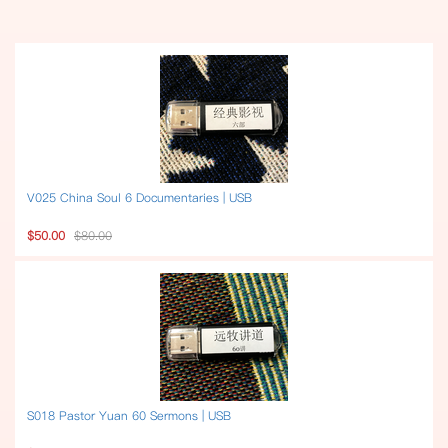
V025 China Soul 6 Documentaries | USB
$50.00
$80.00
S018 Pastor Yuan 60 Sermons | USB