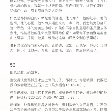
体忽略他，于是预先警示人们：我不是一个供奉的偶像，不是几
条枯燥的教义，我是一个从天而降、与你们同在、让你们吃喝、
给你们生命、有血有肉的活人活神！
什么是耶稣的血肉？就是他的话语，他的为人，他的处事，他的
性情，他的心肠，他作为人活出来的一点一滴。我怎能为你剖开
这个浑然一体的完美生命呢？如果你不亲自到圣经和圣灵里去体
会他，谁能将他的生命完整阐释给你呢？如果你不亲自到这座宝
山上登攀、採摘、挖掘，谁能将这座山尽数交到你手里呢？
唯有当你直接与耶稣接通，让他进，你出；让他多，你少；让他
大，你小；让他兴，你衰；让他活，你死，然后你就活了。
53
耶稣是教会的磐石。
当彼得认出耶稣是永生上帝的儿子，耶稣说，你是彼得，我要把
我的教会建造在这石头上（马太福音16:16-18）。
教会是耶稣用自己的血买来的。耶稣是教会的头，教会是他的身
体（使徒行传20:28；以弗所书1:23；5:23）。
感谢神，让我跑遍世界各地教会，看到教会的兴旺与否，并不取
决于宗派传统与形式，乃是取决于教会与基督耶稣的关系。阻碍