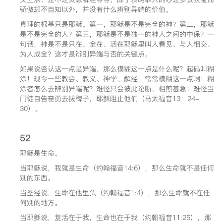
骄傲却不自知以外，并没有什么辨别异端的价值。
真理的根基只是耶稣。第一，耶稣是不是完全的神？第二，耶稣
是不是完全的人？第三，耶稣是不是独一的神人之间的中保？一
句话，神是不是只在、全在、活在耶稣里叫人看见、与人相交、
为人成全？这才是辨别异端与否的关键点。
如果说否认这一点是异端，那么模糊这一点是什么呢？起码叫糊
涂！现今一些教会、教义、神学、解经，常常模糊这一点啊！糊
涂者怎么去辨别异端呢？难怪只会彼此论断、相煎甚急；难怪当
门徒自告奋勇去拔稗子，耶稣阻止他们（马太福音13：24-
30）。
52
耶稣是生命。
当耶稣说，我就是生命（约翰福音14:6），那么生命就不是任何
别的东西。
当圣经说，生命在他里头（约翰福音1:4），那么生命就不在任
何别的地方。
当耶稣说，复活在于我，生命也在于我（约翰福音11:25），那