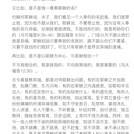
又比如，是不是独一尊奉耶稣的名？
约翰对耶稣说，夫子，我们看见一个人奉你的名赶鬼，我们就禁
止他，因为他不跟从我们。耶稣说，不要禁止他，因为没有人奉
我的名行异能，反倒轻易毁谤我。不敌挡你们的，就是帮助你们
的（马可福音9:38-40；路加福音 9:50）。门徒以为不跟从他们
就是异端，耶稣却説只要奉我的名就好，跟不跟从你们不要紧，
只要不敌挡你们就好了。可见只有耶稣才是界定异端的准绳。
再比如，是不是以耶稣为中心、与耶稣相合一？
不与我相合的，就是敌我的；不向我聚拢的，就是离散的（马太
福音12:30）。
古今基督教异端，都是对待耶稣出问题。有的在耶稣之外加救
恩，如摩门教、东方闪电；有的在耶稣之内减救恩，如耶和华见
证人；有的否定他什么，有的加给他什么；有的虚化他，有的人
化他；有的冒充他，有的利用他，如此等等。至于其它曾经一时
纷纷嚷嚷的所谓异端现象，如不守安息日、吃禁物、婴孩洗礼、
女人讲道、女人不蒙头、不听教皇、针砭时弊、自行读经、独立
敬拜、隐秘灵修等等，历史证明，上帝均不视为异端。同样，如
今一些人持守不渝的辨别异端的标准，如说不说方言、倒不倒
地、跳不跳舞、医不医病、赶不赶鬼、哭不哭罪、承不承认加尔
文五点、是不是灵意解经等等，除了表明罪人的心是多么狭隘而