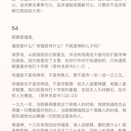
以，追求教会事奉可以，追求诸般恩赐都可以，只要你不追求耶
稣它就哈哈大笑！
54
耶稣是福音。
福音是什么？传福音传什么？不就是神的儿子吗？
保罗说，从前我到你们那里去，并没有用高言大智对你们宣传神
的奥秘。因为我曾定了主意，在你们中间不知道别的，只知道耶
稣基督并他钉十字架（哥林多前书2:1-2）。
传福音不是传神学，不是传教义，更不是传一宗一派一己之见。
传福音也不是传神迹，不是传智慧：犹太人是要神蹟，希腊人是
求智慧，我们却是传钉十字架的基督，在犹太人为绊脚石，在外
邦人为愚拙。（哥林多前书1:22-23）
一九九一年，当耶稣得着我这个骄傲人的时候，我就知道他也必
得着一切勇敢面对他的人；当耶稣赐福我这个落魄人的时候，我
就知道他也必赐福一切到他这里来的人。
感谢神，十几年来我四处传福音，领人信耶稣，靠的是什么？就
是靠耶稣。我在耶稣之外寻觅了三十多年，深知人的道德、智慧