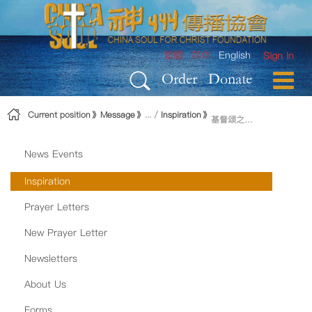
Skip to Content
繁體
简体
English
Sign In
Order
Donate
Current position
Message
Inspiration
基督颂之七：耶稣是一切
News Events
Inspiration
Prayer Letters
New Prayer Letter
Newsletters
About Us
Forms