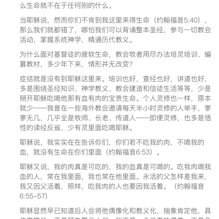
么生命就不在于任何别的什么。
当耶稣说，然而你们不肯到我这里来得生命（约翰福音5:40），
那么我们就都错了，哪怕我们可以背诵整本圣经，参与一切教会
活动，掌握系统神学，精通历代教义。
为什么面对基督徒的疲软生命，教会牧者用尽办法培灵培训、编
篡教材，多少年下来，情形并无改变？
症结就是没有到耶稣这里来。培训也好，查经也好，讲道也好，
多是围绕圣经知识、神学教义、教会建造和信徒生活等等，少是
掰开耶稣吃喝他那有血有肉的宝贵生命。个人灵修也一样，原本
就少——我曾在一些海外教会邀请每天半小时灵修的人举手，寥
寥无几，几乎全是牧师、长老、传道人——即便灵修，也多是悟
性的读经反省，少有灵里面吃喝耶稣。
耶稣说，我实实在在告诉你们，你们若不吃我的肉，不喝我的
血，就没有生命在你们里面（约翰福音6:53）。
耶稣又说，我的肉真是可吃的，我的血真是可喝的。吃我肉喝我
血的人，常在我里面，我也常在他里面。永活的父怎样差我来，
我又因父活着，照样，吃我肉的人也要因我活着。（约翰福音
6:55-57）
耶稣显然早已知道后人会将他偶像化和教义化，抽象肯定他，具