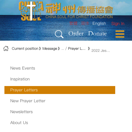
Skip to Content
繁體
简体
English
Sign In
Order
Donate
Current position
Message
Prayer Letters
2022 Jesus Prayer Letter
News Events
Inspiration
Prayer Letters
New Prayer Letter
Newsletters
About Us