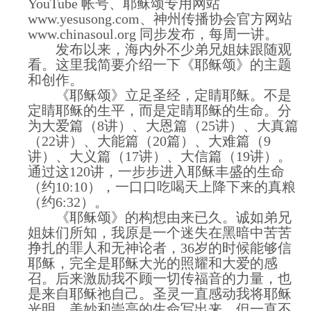
YouTube 帐号、耶稣颂专用网站
www.yesusong.com、神州传播协会官方网站
www.chinasoul.org 同步发布，每周一讲。
发布以来，海内外不少弟兄姐妹跟随观
看。这里我简要介绍一下《耶稣颂》的主题
和创作。
《耶稣颂》立足圣经，定睛耶稣。不是
定睛耶稣的生平，而是定睛耶稣的生命。分
为大爱篇（8讲）、大恩篇（25讲）、大真篇
（22讲）、大能篇（20篇）、大难篇（9
讲）、大义篇（17讲）、大信篇（19讲）。
通过这120讲，一步步进入耶稣丰盛的生命
（约10:10），一口口吃喝天上降下来的真粮
（约6:32）。
《耶稣颂》的构想由来已久。诚如弟兄
姐妹们所知，我原是一个迷失在黑暗中苦苦
挣扎的罪人和无神论者，36岁的时候能够信
耶稣，完全是耶稣大光的照耀和大爱的感
召。后来激励我不顾一切传福音的力量，也
是来自耶稣祂自己。圣灵一直感动我将耶稣
光明、美妙和崇高的生命写出来，但一直不