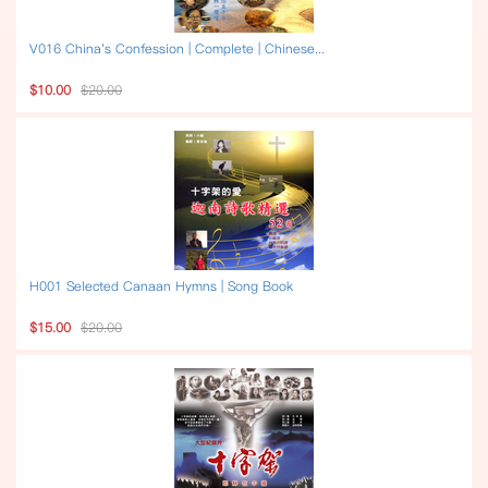
V016 China's Confession | Complete | Chinese...
$10.00
$20.00
H001 Selected Canaan Hymns | Song Book
$15.00
$20.00