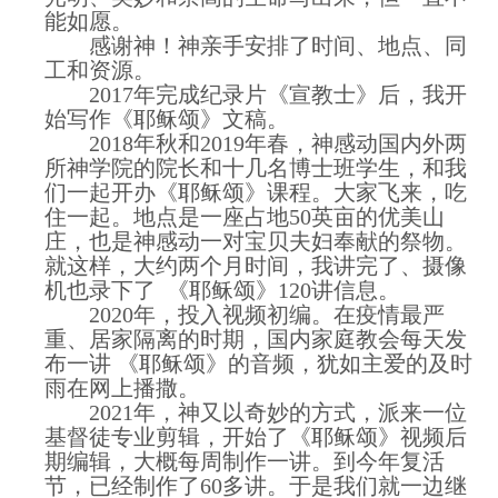
能如愿。
感谢神！神亲手安排了时间、地点、同
工和资源。
2017年完成纪录片《宣教士》后，我开
始写作《耶稣颂》文稿。
2018年秋和2019年春，神感动国内外两
所神学院的院长和十几名博士班学生，和我
们一起开办《耶稣颂》课程。大家飞来，吃
住一起。地点是一座占地50英亩的优美山
庄，也是神感动一对宝贝夫妇奉献的祭物。
就这样，大约两个月时间，我讲完了、摄像
机也录下了 《耶稣颂》120讲信息。
2020年，投入视频初编。在疫情最严
重、居家隔离的时期，国内家庭教会每天发
布一讲 《耶稣颂》的音频，犹如主爱的及时
雨在网上播撒。
2021年，神又以奇妙的方式，派来一位
基督徒专业剪辑，开始了《耶稣颂》视频后
期编辑，大概每周制作一讲。到今年复活
节，已经制作了60多讲。于是我们就一边继