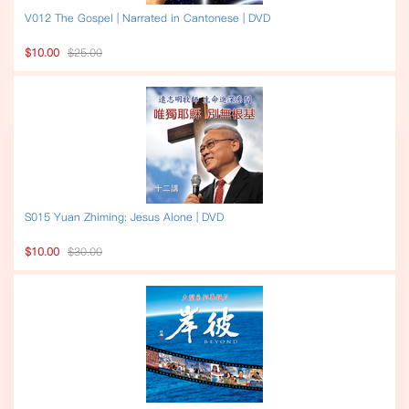
V012 The Gospel | Narrated in Cantonese | DVD
$10.00
$25.00
S015 Yuan Zhiming: Jesus Alone | DVD
$10.00
$30.00