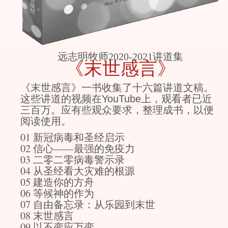
远志明牧师2020-2021讲道集
《末世感言》
《末世感言》一书收集了十六篇讲道文稿。
这些讲道的视频在YouTube上，观看者已近
三百万。应有些观众要求，整理成书，以便
阅读使用。
01 新冠病毒和圣经启示
02 信心——最强的免疫力
03 二零二零病毒警示录
04 从圣经看大灾难的根源
05 建造你的方舟
06 等候神的作为
07 自由备忘录：从乐园到末世
08 末世感言
09 以不变应万变