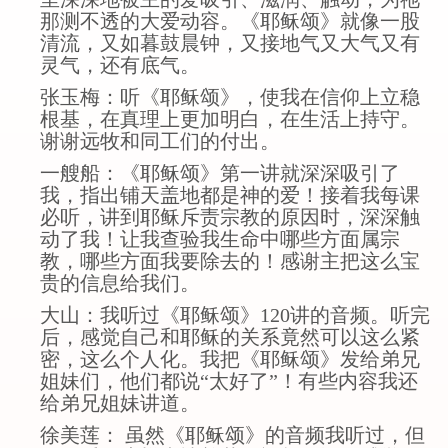
那测不透的大爱动容。《耶稣颂》就像一股
清流，又如暮鼓晨钟，又接地气又大气又有
灵气，还有底气。
张玉梅：听《耶稣颂》，使我在信仰上立稳
根基，在真理上更加明白，在生活上持守。
谢谢远牧和同工们的付出。
一艘船：《耶稣颂》第一讲就深深吸引了
我，指出铺天盖地都是神的爱！接着我每课
必听，讲到耶稣斥责宗教的原因时，深深触
动了我！让我查验我生命中哪些方面属宗
教，哪些方面我要除去的！感谢主把这么宝
贵的信息给我们。
大山：我听过《耶稣颂》120讲的音频。听完
后，感觉自己和耶稣的关系竟然可以这么紧
密，这么个人化。我把《耶稣颂》发给弟兄
姐妹们，他们都说“太好了”！有些内容我还
给弟兄姐妹讲道。
徐美莲： 虽然《耶稣颂》的音频我听过，但