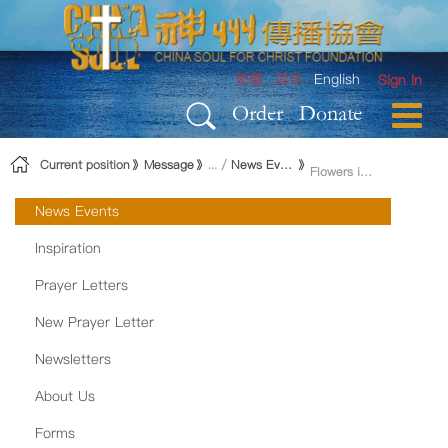
Skip to Content
繁體
简体
English
Sign In
Order
Donate
Current position
Message
News Events
Flowers in the Bible: A Study of 66 Books of the Bible
News Events
Inspiration
Prayer Letters
New Prayer Letter
Newsletters
About Us
Forms