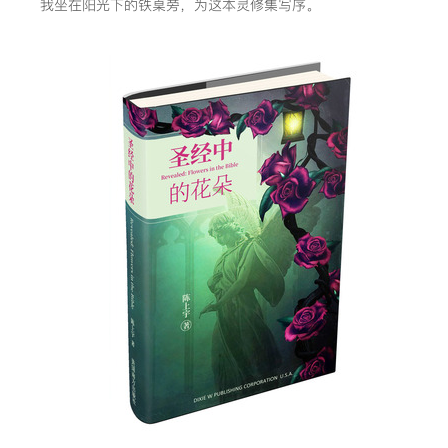
我坐在阳光下的铁桌旁，为这本灵修集写序。