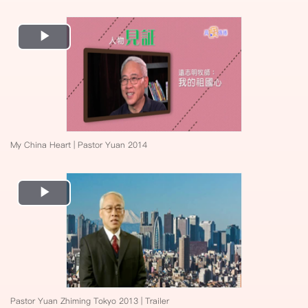
Play
Video
My China Heart | Pastor Yuan 2014
Play
Video
Pastor Yuan Zhiming Tokyo 2013 | Trailer