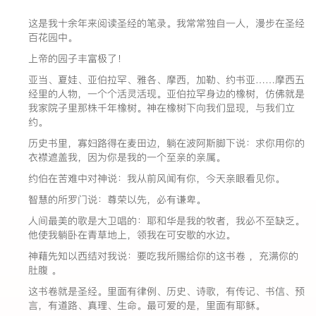
这是我十余年来阅读圣经的笔录。我常常独自一人，漫步在圣经
百花园中。
上帝的园子丰富极了！
亚当、夏娃、亚伯拉罕、雅各、摩西，加勒、约书亚……摩西五
经里的人物，一个个活灵活现。亚伯拉罕身边的橡树，仿佛就是
我家院子里那株千年橡树。神在橡树下向我们显现，与我们立
约。
历史书里，寡妇路得在麦田边，躺在波阿斯脚下说：求你用你的
衣襟遮盖我，因为你是我的一个至亲的亲属。
约伯在苦难中对神说：我从前风闻有你，今天亲眼看见你。
智慧的所罗门说：尊荣以先，必有谦卑。
人间最美的歌是大卫唱的：耶和华是我的牧者，我必不至缺乏。
他使我躺卧在青草地上，领我在可安歇的水边。
神藉先知以西结对我说：要吃我所赐给你的这书卷 ，充满你的
肚腹 。
这书卷就是圣经。里面有律例、历史、诗歌，有传记、书信、预
言，有道路、真理、生命。最可爱的是，里面有耶稣。