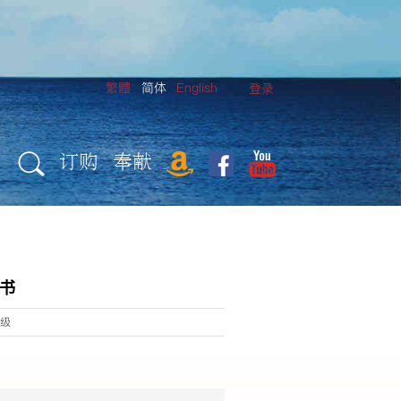
繁體
简体
English
登录
订购
奉献
装书
星级