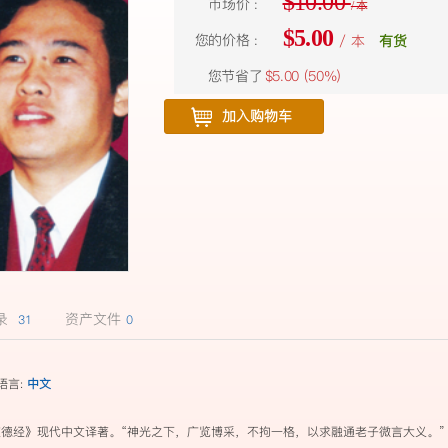
$10.00
市场价 :
/ 本
$5.00
您的价格 :
/ 本
有货
您节省了
$5.00 (
50%
)
加入购物车
记录
资产文件
31
0
语言:
中文
经》现代中文译著。“神光之下，广览博采，不拘一格，以求融通老子微言大义。” 7