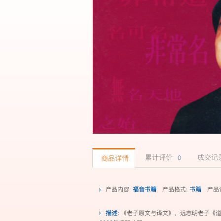
累计评价
成交
商品详情
0
产品内容:
福音书籍
产品格式:
书籍
产品
描述:
《老子原文与译文》，远志明老子《道德