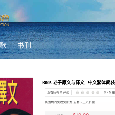
歌
书刊
B005 老子原文与译文 | 中文繁体简
查看所有 0 评论
0 / 5 
美國境內免稅免郵費 五套以上八折優