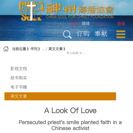
跳转到内容
繁體
简体
English
登录
订购
奉献
当前位置
书刊
英文文章
A Look of Love
影视文档
纸书购买
电子书籍
英文文章
A Look Of Love
Persecuted priest's smile planted faith in a
Chinese activist