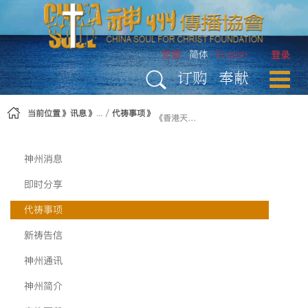
跳转到内容
繁體
简体
English
登录
订购
奉献
当前位置
讯息
代祷事项
《香港天歌2014》DVD制作完成
神州消息
即时分享
代祷事项
新祷告信
神州通讯
神州简介