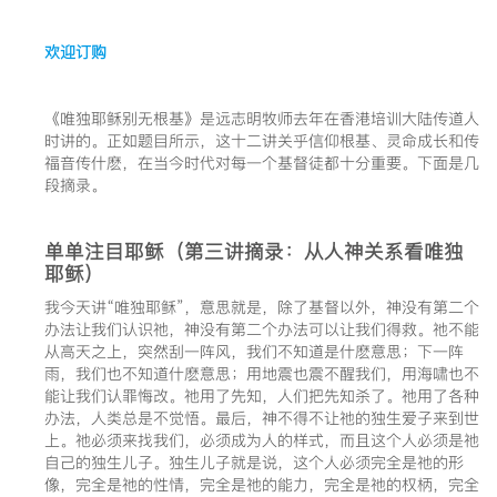
欢迎订购
《唯独耶稣别无根基》是远志明牧师去年在香港培训大陆传道人
时讲的。正如题目所示，这十二讲关乎信仰根基、灵命成长和传
福音传什麽，在当今时代对每一个基督徒都十分重要。下面是几
段摘录。
单单注目耶稣（第三讲摘录：从人神关系看唯独
耶稣）
我今天讲“唯独耶稣”，意思就是，除了基督以外，神没有第二个
办法让我们认识祂，神没有第二个办法可以让我们得救。祂不能
从高天之上，突然刮一阵风，我们不知道是什麽意思；下一阵
雨，我们也不知道什麽意思；用地震也震不醒我们，用海啸也不
能让我们认罪悔改。祂用了先知，人们把先知杀了。祂用了各种
办法，人类总是不觉悟。最后，神不得不让祂的独生爱子来到世
上。祂必须来找我们，必须成为人的样式，而且这个人必须是祂
自己的独生儿子。独生儿子就是说，这个人必须完全是祂的形
像，完全是祂的性情，完全是祂的能力，完全是祂的权柄，完全