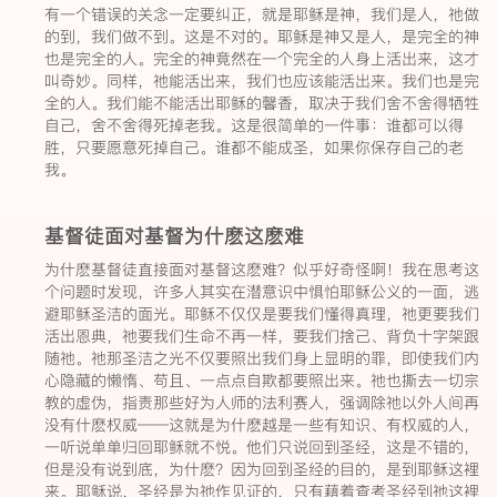
有一个错误的关念一定要纠正，就是耶稣是神，我们是人，祂做
的到，我们做不到。这是不对的。耶稣是神又是人，是完全的神
也是完全的人。完全的神竟然在一个完全的人身上活出来，这才
叫奇妙。同样，祂能活出来，我们也应该能活出来。我们也是完
全的人。我们能不能活出耶稣的馨香，取决于我们舍不舍得牺牲
自己，舍不舍得死掉老我。这是很简单的一件事：谁都可以得
胜，只要愿意死掉自己。谁都不能成圣，如果你保存自己的老
我。
基督徒面对基督为什麽这麽难
为什麽基督徒直接面对基督这麽难？似乎好奇怪啊！我在思考这
个问题时发现，许多人其实在潜意识中惧怕耶稣公义的一面，逃
避耶稣圣洁的面光。耶稣不仅仅是要我们懂得真理，祂更要我们
活出恩典，祂要我们生命不再一样，要我们捨己、背负十字架跟
随祂。祂那圣洁之光不仅要照出我们身上显明的罪，即使我们内
心隐藏的懒惰、苟且、一点点自欺都要照出来。祂也撕去一切宗
教的虚伪，指责那些好为人师的法利赛人，强调除祂以外人间再
没有什麽权威——这就是为什麽越是一些有知识、有权威的人，
一听说单单归回耶稣就不悦。他们只说回到圣经，这是不错的，
但是没有说到底，为什麽？因为回到圣经的目的，是到耶稣这裡
来。耶稣说，圣经是为祂作见证的，只有藉着查考圣经到祂这裡