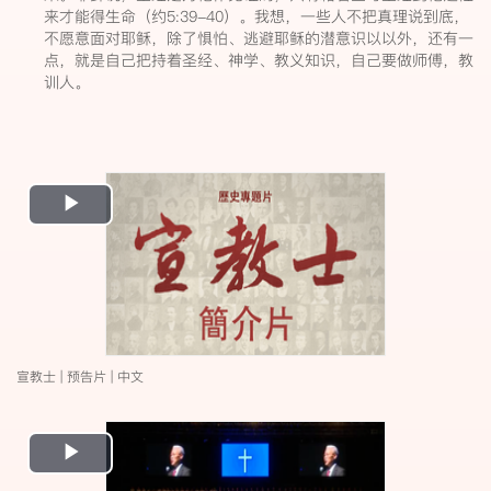
来才能得生命（约5:39-40）。我想，一些人不把真理说到底，
不愿意面对耶稣，除了惧怕、逃避耶稣的潜意识以以外，还有一
点，就是自己把持着圣经、神学、教义知识，自己要做师傅，教
训人。
Play
Video
宣教士 | 预告片 | 中文
Play
Video