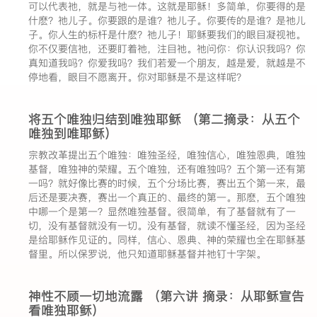
可以代表祂，就是与祂一体。这就是耶稣！多简单，你要得的是
什麽？祂儿子。你要跟的是谁？祂儿子。你要传的是谁？是祂儿
子。你人生的标杆是什麽？祂儿子！耶稣要我们的眼目凝视祂。
你不仅要信祂，还要盯着祂，注目祂。祂问你：你认识我吗？你
真知道我吗？你爱我吗？我们若爱一个朋友，越是爱，就越是不
停地看，眼目不愿离开。你对耶稣是不是这样呢？
将五个唯独归结到唯独耶稣 （第二摘录：从五个
唯独到唯耶稣）
宗教改革提出五个唯独：唯独圣经，唯独信心，唯独恩典，唯独
基督，唯独神的荣耀。五个唯独，还有唯独吗？五个第一还有第
一吗？就好像比赛的时候，五个分场比赛，赛出五个第一来，最
后还是要决赛，赛出一个真正的、最终的第一。那麽，五个唯独
中哪一个是第一？显然唯独基督。很简单，有了基督就有了一
切，没有基督就没有一切。没有基督，就读不懂圣经，因为圣经
是给耶稣作见证的。同样，信心、恩典、神的荣耀也全在耶稣基
督里。所以保罗说，他只知道耶稣基督并祂钉十字架。
神性不顾一切地流露 （第六讲 摘录：从耶稣宣告
看唯独耶稣）