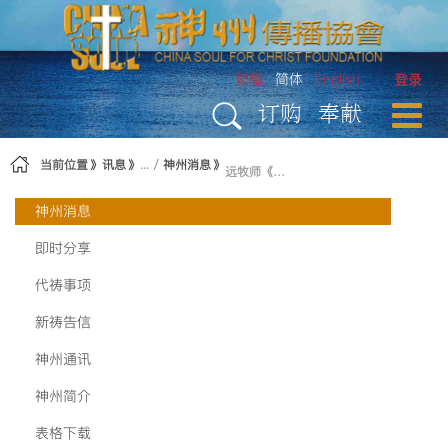
跳转到内容
繁體
简体
English
登录
订购
奉献
当前位置
讯息
神州消息
远牧师《唯独耶稣》DVD系列发布
神州消息
即时分享
代祷事项
新祷告信
神州通讯
神州简介
表格下载