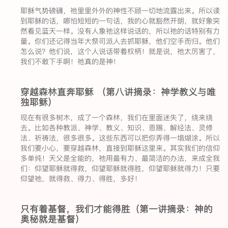
耶稣气势磅礴，祂里里外外的神性不顾一切地流露出来。所以读
到耶稣的话，哪怕短短的一句话，我的心就豁然开朗，就好象突
然看见蓝天一样。没有人象祂这样说话的，所以祂的话特别有力
量。你们还记得当年大祭司派人去抓耶稣，他们空手而归。他们
怎么说？他们说，这个人说话带着权柄！就是说，祂太厉害了，
我们不敢下手啊！祂真的是神！
穿越森林直奔耶稣 （第八讲摘录：神学教义与唯
独耶稣）
现在有很多树木，成了一个森林，我们在里面迷失了，绕来绕
去。比如各种教派、神学、教义、知识、恩赐、解经法、灵修
法、祈祷法，很多很多。这些东西可以把你弄得一塌煳涂。所以
我们要小心，要穿越森林，直接到耶稣这里来。其实我们的信仰
多单纯！天父是全能的，祂用最有力、最简洁的办法，来成全我
们：仰望耶稣就得救，仰望耶稣就得胜，仰望耶稣就得力！只要
仰望祂，就得救、得力、得胜，多好！
只有着基督，我们才能得胜（第一讲摘录：神的
奥秘就是基督）