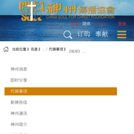
跳转到内容
繁體
简体
English
登录
订购
奉献
当前位置
讯息
代祷事项
《彼岸》发行消息
神州消息
即时分享
代祷事项
新祷告信
神州通讯
神州简介