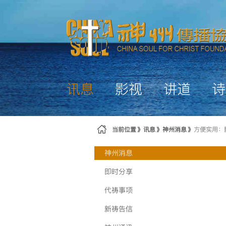
跳转到内容
讯息
影视
讲道
诗
当前位置
讯息
神州消息
方便实用：
神州消息
即时分享
代祷事项
新祷告信