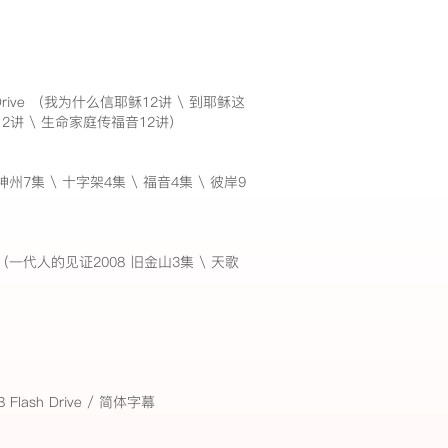
h Drive （我为什么信耶稣12讲 \ 到耶稣这
12讲 \ 生命家庭传福音12讲）
 （神州7集 \ 十字架4集 \ 福音4集 \ 彼岸9
ve （一代人的见证2008 旧金山3集 \ 天歌
ash Drive / 简体字幕