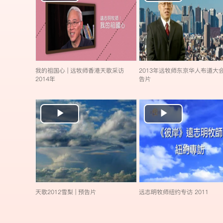
Video
Video
我的祖国心 | 远牧师香港天歌采访
2013年远牧师东京华人布道大会 
2014年
告片
Play
Play
Video
Video
天歌2012雪梨 | 预告片
远志明牧师纽约专访 2011