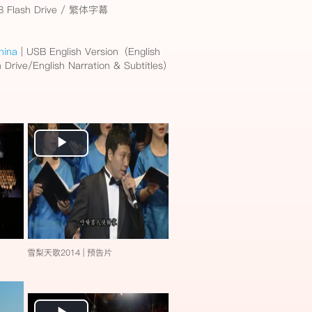
ash Drive / 繁体字幕
hina
| USB English Version（English
Drive/English Narration & Subtitles）
Play
Video
雪梨天歌2014 | 预告片
Play