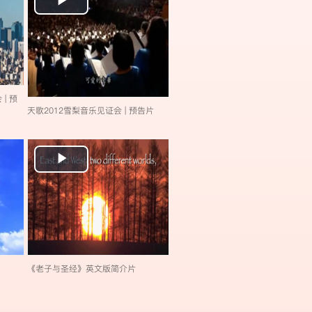
Video
| 预
天歌2012雪梨音乐见证会 | 预告片
Play
Video
《老子与圣经》英文版简介片