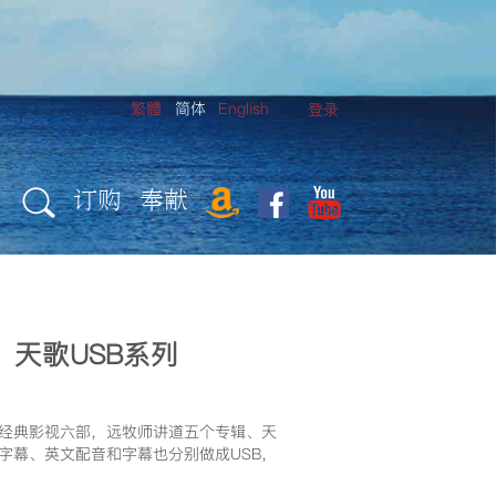
繁體
简体
English
登录
订购
奉献
天歌USB系列
经典影视六部，远牧师讲道五个专辑、天
字幕、英文配音和字幕也分别做成USB，