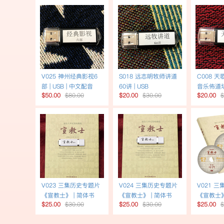
V025 神州经典影视6
S018 远志明牧师讲道
C008 天
部 | USB | 中文配音
60讲 | USB
音乐佈道培
$50.00
$80.00
$20.00
$30.00
$20.00
$
V023 三集历史专题片
V024 三集历史专题片
V021 
《宣教士》 | 简体书
《宣教士》 | 简体书
《宣教士》
$25.00
$30.00
$25.00
$30.00
$25.00
$
USB繁体字幕
USB简体字幕
DVD繁体