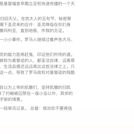
是基督福音早期立足和快速传播的一个天
后归回天父。在犹太人的五旬节，秘密聚
赐下圣灵来的应许：圣灵降临在你们身
，撒玛利亚，直到地极，作我的见证。
一小小事件。罗马人继续过着声色犬马、
灵的能力医病赶鬼，印证他们所传的道。
被称为基督徒的人，都圣洁自律，远离罪
，生活品德还远远高出这些法律之上。只
这一点，导致了罗马政权对基督徒的残酷
自以为上帝的凯撒们，坚持凯撒的归凯
除了约翰被囚禁在一座小岛以外，其余的
十字架的情景。
一段审讯记录。 总督：我劝你不要再信