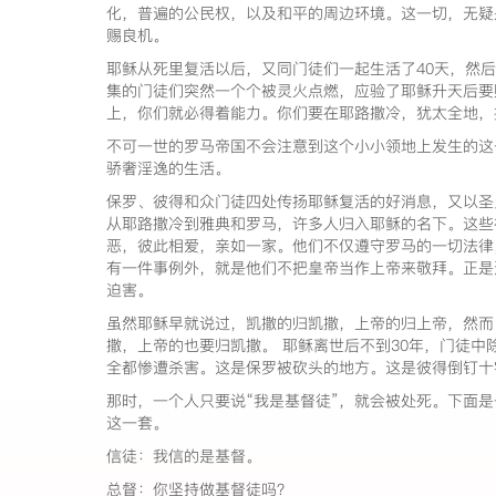
化，普遍的公民权，以及和平的周边环境。这一切，无疑
赐良机。
耶稣从死里复活以后，又同门徒们一起生活了40天，然
集的门徒们突然一个个被灵火点燃，应验了耶稣升天后要
上，你们就必得着能力。你们要在耶路撒冷，犹太全地
不可一世的罗马帝国不会注意到这个小小领地上发生的这
骄奢淫逸的生活。
保罗、彼得和众门徒四处传扬耶稣复活的好消息，又以圣
从耶路撒冷到雅典和罗马，许多人归入耶稣的名下。这些
恶，彼此相爱，亲如一家。他们不仅遵守罗马的一切法律
有一件事例外，就是他们不把皇帝当作上帝来敬拜。正是
迫害。
虽然耶稣早就说过，凯撒的归凯撒，上帝的归上帝，然而
撒，上帝的也要归凯撒。 耶稣离世后不到30年，门徒中
全都惨遭杀害。这是保罗被砍头的地方。这是彼得倒钉
那时，一个人只要说“我是基督徒”，就会被处死。下面是
这一套。
信徒：我信的是基督。
总督：你坚持做基督徒吗？