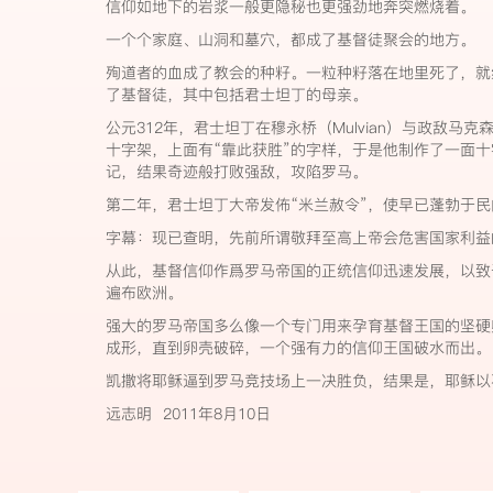
信仰如地下的岩浆一般更隐秘也更强劲地奔突燃烧着。
一个个家庭、山洞和墓穴，都成了基督徒聚会的地方。
殉道者的血成了教会的种籽。一粒种籽落在地里死了，就
了基督徒，其中包括君士坦丁的母亲。
公元312年，君士坦丁在穆永桥（Mulvian）与政敌马
十字架，上面有“靠此获胜”的字样，于是他制作了一面
记，结果奇迹般打败强敌，攻陷罗马。
第二年，君士坦丁大帝发佈“米兰赦令”，使早已蓬勃于
字幕：现已查明，先前所谓敬拜至高上帝会危害国家利益
从此，基督信仰作爲罗马帝国的正统信仰迅速发展，以致
遍布欧洲。
强大的罗马帝国多么像一个专门用来孕育基督王国的坚硬
成形，直到卵壳破碎，一个强有力的信仰王国破水而出
凯撒将耶稣逼到罗马竞技场上一决胜负，结果是，耶稣以
远志明 2011年8月10日