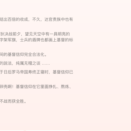
结出百倍的收成，不久，达官贵族中也有
克森狄决战前夕，望见天空中有一具明亮的
十字架军旗，士兵的盾牌也都画上基督的标
民间的基督信仰完全合法化。
的説法，纯属无稽之谈 ……
于日后罗马帝国寿终正寝时，基督信仰已
卵壳啊！基督信仰在它里面挣扎、熬炼、
。
不战而获全胜。