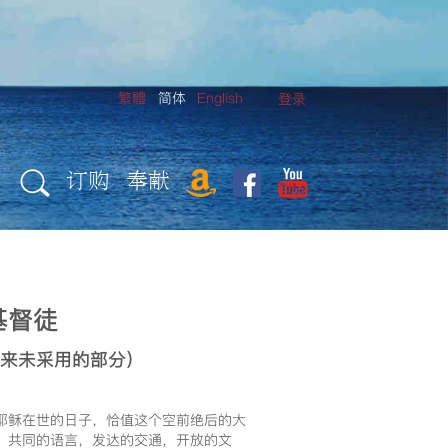
繁體
简体
English
登录
订购
奉献
基督徒
后来未采用的部分）
。耶稣在世的日子，恰值这个空前绝后的大
币，共同的语言，发达的交通，开放的文