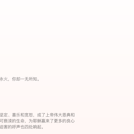
永火，你却一无所知。
。
坚定、喜乐和宽恕，成了上帝伟大恩典和
可亵渎的生命，为耶稣赢来了更多的良心
止迫害的呼声也四处响起。