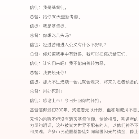
信徒：我是基督徒。
总督：给你30天重新考虑。
信徒：我是基督徒。
总督：你想吃苦头吗？
信徒：经过苦难进入公义有什么不好呢？
总督：你知道我手中有野兽，我可以把你扔给它们。
信徒：让它们来吧！我不能由善转为恶。
总督：我要烧死你！
信徒：那火不过燃烧一会儿就会熄灭，将来为恶者预备的
总督：判处死刑！
信徒：感谢上帝！今日归回你的怀抱。
基督信仰最初300年，殉道者无以计数，血和泪流淌不息
无情的杀戮不但没有消灭基督信仰，恰恰相反，殉道者的
力量的明证。这些被誉为世界不配有的人，以他们神圣不
和灵魂。许多市民藏匿基督徒如同藏匿闪光的精金，停