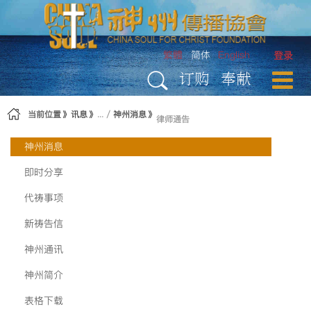
跳转到内容
繁體
简体
English
登录
订购
奉献
当前位置
讯息
神州消息
律师通告
神州消息
即时分享
代祷事项
新祷告信
神州通讯
神州简介
表格下载