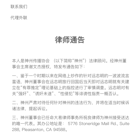
联系我们
代理外联
律师通告
本人是神州传播协会 （以下简称“神州”）法律顾问。经神州董
事会主席谢文杰授权，特发布通告如下：
一、鉴于一个时期以来在网络上炒作的针对远志明的一波波流言
蜚语，神州董事会在远志明旅行回国后当天即对远志明就有关建
立在“有罪推定”理论基础上的指控进行了审慎调查。远志明对有
关“强奸”、“诱奸未遂”、“性侵犯”等诽谤性指责一概否认。
二、神州严肃对待任何针对神州的违法行为，并将在适当时候诉
诸法律，提起诉讼。
三、神州董事会已任命大易律师事务所祝良律师为神州接受送达
的唯一代表。其办公地址是： 5776 Stoneridge Mall Rd., Suite
288, Pleasanton, CA 94588。