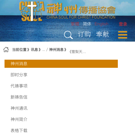
跳转到内容
繁體
简体
English
登录
订购
奉献
当前位置
讯息
神州消息
《雪梨天歌2014》圆满结束
神州消息
即时分享
代祷事项
新祷告信
神州通讯
神州简介
表格下载