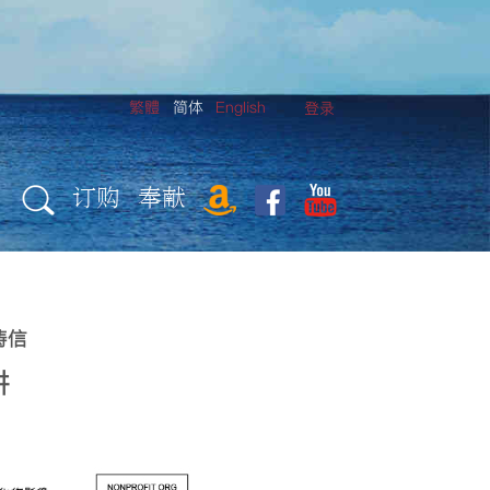
繁體
简体
English
登录
订购
奉献
祷信
讲