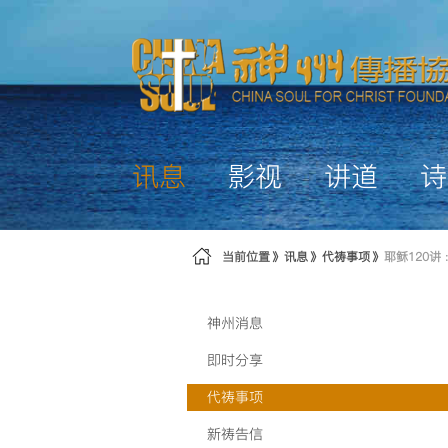
跳转到内容
讯息
影视
讲道
诗
当前位置
讯息
代祷事项
耶稣120讲 
神州消息
即时分享
代祷事项
新祷告信